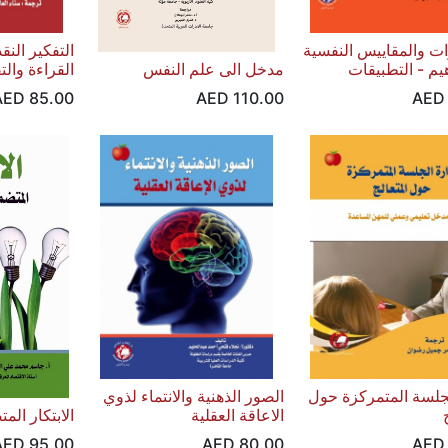
رات والمقاييس النفسية
التفكير النق
هيم - التطبيقات
مدخل الى علم النفس
القراءة وال
AED
85.00
AED
110.00
AE
لجلسة المتمركزة حول
الصور الذهنية والانتماء لذوي
الاعاقة العقلية
الابتكار الم
AED
95.00
AED
80.00
AE