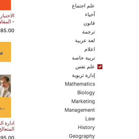
علم اجتماع
أحياء
الاختبا
- المفا
قانون
D
85.00
ترجمة
لغة عربية
اعلام
تربية خاصة
علم نفس
إدارة تربوية
Mathematics
Biology
Marketing
Management
Law
ادارة ا
History
المتعالج
Geography
D
95.00