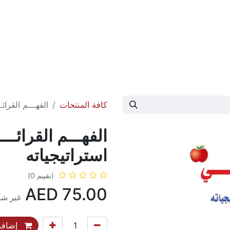
عارض الكتاب
تواصل معنا
حول الدار
كافة المنتجات
الفهـــم القرائ
الفهـــم القرائــ
استراتيجياته
(تقييم 0)
AED
75.00
غير شا
إضافة 