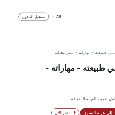
تسجيل الدخول
AR
ــــي طبيعته - مهاراته - استراتيجياته
ــي طبيعته - مهاراته -
مل ضريبة القيمة المضافة
إلى عربة التسوق
اشترِ الآن