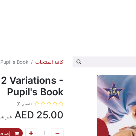
عارض الكتاب
تواصل معنا
حول الدار
كافة المنتجات
 Pupil's Book
2 Variations -
Pupil's Book
(تقييم 0)
AED
25.00
غير شا
إضافة 